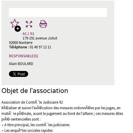
ACJ 92
179-191 avenue Joliot
92000 Nanterre
Téléphone :
01 40 97 12 11
RESPONSABLE(S)
Alain BOULARD
Objet de l'association
Association de ContrÃ´le Judiciaire 92
RÃ©aliser et suivre l’exÃ©cution des mesures ordonnÃ©es par les juges, en
matiÃ¨re pÃ©nale, avant le jugement au fond de l’affaire ; ces mesures dites
prÃ©-sentencielles sont :
–
A titre principal, les contrÃ´les judiciaires
–
Les enquÃªtes sociales rapides