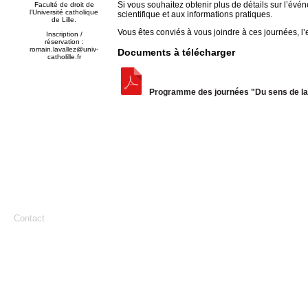
Si vous souhaitez obtenir plus de détails sur l’évé
Faculté de droit de
l’Université catholique
scientifique et aux informations pratiques.
de Lille.
Vous êtes conviés à vous joindre à ces journées, l’e
Inscription /
réservation :
romain.lavallez@univ-
Documents à télécharger
catholille.fr
Programme des journées "Du sens de la
Contact