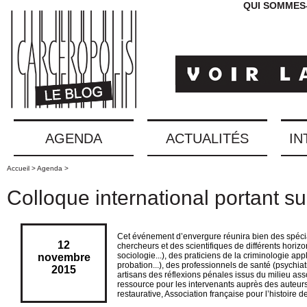
QUI SOMMES
AGENDA
ACTUALITÉS
IN
Accueil >
Agenda >
Colloque international portant su
Cet événement d’envergure réunira bien des spécia
12
chercheurs et des scientifiques de différents horizo
sociologie...), des praticiens de la criminologie app
novembre
probation...), des professionnels de santé (psychiatr
2015
artisans des réflexions pénales issus du milieu ass
ressource pour les intervenants auprès des auteurs d
restaurative, Association française pour l’histoire de l