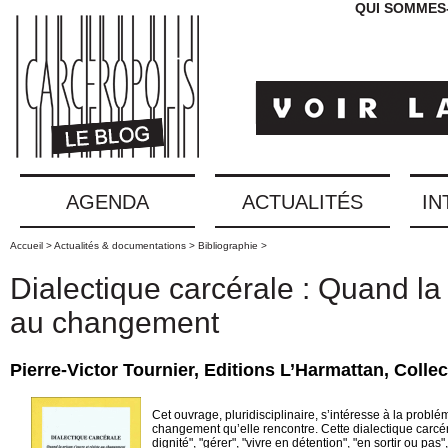
QUI SOMMES
AGENDA
ACTUALITÉS
IN
Accueil >
Actualités & documentations >
Bibliographie >
Dialectique carcérale : Quand la 
au changement
Pierre-Victor Tournier, Editions L’Harmattan, Colle
Cet ouvrage, pluridisciplinaire, s’intéresse à la problé
changement qu’elle rencontre. Cette dialectique carcér
dignité", "gérer", "vivre en détention", "en sortir ou pas",