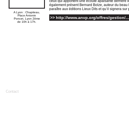
ceux qui apportent une écoute apaisante derrière 
également présent Bernard Bolze, auteur du beau li
paraître aux éditions Lieux Dits et qu’il signera sur 
A Lyon : Chapiteau,
Place Antonin
>> http://www.anvp.org/offres/gestion/...
Poncet, Lyon 2ème
de 10h à 17h.
Contact