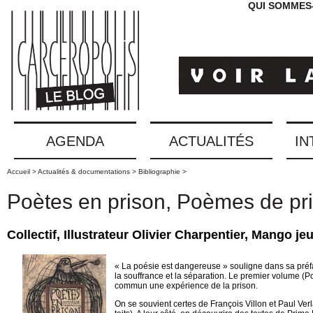
QUI SOMMES
AGENDA
ACTUALITÉS
IN
Accueil >
Actualités & documentations >
Bibliographie >
Poètes en prison, Poèmes de pr
Collectif, Illustrateur Olivier Charpentier, Mango 
« La poésie est dangereuse » souligne dans sa préf
la souffrance et la séparation. Le premier volume (P
commun une expérience de la prison.
On se souvient certes de François Villon et Paul Verl