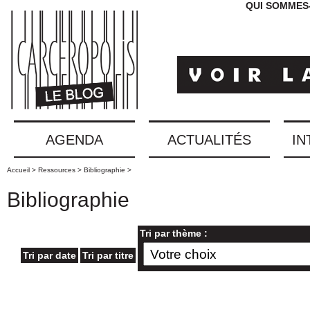
QUI SOMMES
AGENDA
ACTUALITÉS
IN
Accueil >
Ressources >
Bibliographie >
Bibliographie
Tri par thème :
Tri par date
Tri par titre