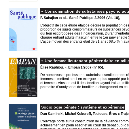
« Consommation de substances psycho activ
F. Sahajian et al. . Santé Publique 2/2006 (Vol. 18),
L’objectif de cette étude était de décrire la population d
proportion de sujets consommateurs de substances psych
qui leur est proposée dès l’incarcération. Durant l’entret
chaque entrant adulte masculin entre le 1er janvier et l
L’àçge moyen des entrants était de 31 ans : 68,5 % n’av
« Une femme lieutenant pénitentiaire en mili
Élise Raphiou, », Empan 1/2007 (n° 65).
De nombreuses professions, autrefois essentiellement r
femmes et mettent ainsi en exergue le plus apporté par 
et femmes. Ainsi en est-il des fonctions ayant trait au mi
permettre d’analyser et de bonifier le changement en cour
Sociologie pénale : système et expérience
Dan Kaminski, Michel Kokoreff, Toulouse, Érès « Trajet
L’ouvrage porte sur la construction de la déviance comme
actuellement en plein essor et au cœur du débat public sur 