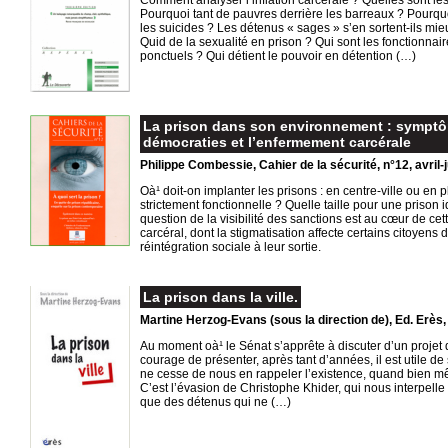
Comment analyser l’inflation carcérale ? Quelles sont l
Pourquoi tant de pauvres derrière les barreaux ? Pour
les suicides ? Les détenus « sages » s’en sortent-ils mi
Quid de la sexualité en prison ? Qui sont les fonctionnair
ponctuels ? Qui détient le pouvoir en détention (…)
La prison dans son environnement : symptôm
démocraties et l’enfermement carcérale
Philippe Combessie, Cahier de la sécurité, n°12, avril-
Oà¹ doit-on implanter les prisons : en centre-ville ou en
strictement fonctionnelle ? Quelle taille pour une prison
question de la visibilité des sanctions est au cœur de c
carcéral, dont la stigmatisation affecte certains citoyens 
réintégration sociale à leur sortie.
La prison dans la ville.
Martine Herzog-Evans (sous la direction de), Ed. Erès,
Au moment oà¹ le Sénat s’apprête à discuter d’un projet de
courage de présenter, après tant d’années, il est utile de s
ne cesse de nous en rappeler l’existence, quand bien mê
C’est l’évasion de Christophe Khider, qui nous interpelle 
que des détenus qui ne (…)