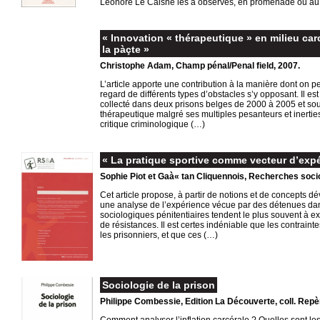
Léonore Le Caisne les a observés, en promenade ou au tra
« Innovation « thérapeutique » en milieu carcé
la pàçte »
Christophe Adam, Champ pénal/Penal field, 2007.
L’article apporte une contribution à la manière dont on p
regard de différents types d’obstacles s’y opposant. Il 
collecté dans deux prisons belges de 2000 à 2005 et souti
thérapeutique malgré ses multiples pesanteurs et inerties.
critique criminologique (…)
« La pratique sportive comme vecteur d’expé
Sophie Piot et Gaà« tan Cliquennois, Recherches soci
Cet article propose, à partir de notions et de concepts d
une analyse de l’expérience vécue par des détenues dans 
sociologiques pénitentiaires tendent le plus souvent à ex
de résistances. Il est certes indéniable que les contraint
les prisonniers, et que ces (…)
Sociologie de la prison
Philippe Combessie, Edition La Découverte, coll. Repè